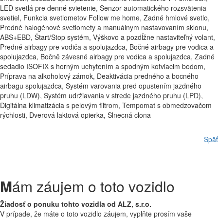
LED svetlá pre denné svietenie, Senzor automatického rozsvätenia
svetiel, Funkcia svetlometov Follow me home, Zadné hmlové svetlo,
Predné halogénové svetlomety a manuálnym nastavovaním sklonu,
ABS+EBD, Štart/Stop systém, Výškovo a pozdĺžne nastaviteľný volant,
Predné airbagy pre vodiča a spolujazdca, Bočné airbagy pre vodica a
spolujazdca, Bočně závesné airbagy pre vodica a spolujazdca, Zadné
sedadlo ISOFIX s horným uchytením a spodným kotviacim bodom,
Príprava na alkoholový zámok, Deaktivácia predného a bocného
airbagu spolujazdca, Systém varovania pred opustením jazdného
pruhu (LDW), Systém udržiavania v strede jazdného pruhu (LPD),
Digitálna klimatizácia s pelovým filtrom, Tempomat s obmedzovačom
rýchlosti, Dverová laktová opierka, Slnecná clona
Späť
M
ám záujem o toto vozidlo
Žiadosť o ponuku tohto vozidla od ALZ, s.r.o.
V prípade, že máte o toto vozidlo záujem, vyplňte prosím vaše