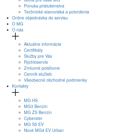
Ponuka prislušenstva
Technické stanoviská a potvrdenia
Online objednávka do servisu
O MG
O nás
Aktuálne informácie
Certifikáty
Služby pre Vás
Rýchloservis
Zmluvné poisťovne
Cenník služieb
Všeobecné obchodné podmienky
Kontakty
MG
HS
MG
3 Benzín
MG
ZS Benzín
Cyberster
MG
S5 EV
Nové
MG4
EV Urban