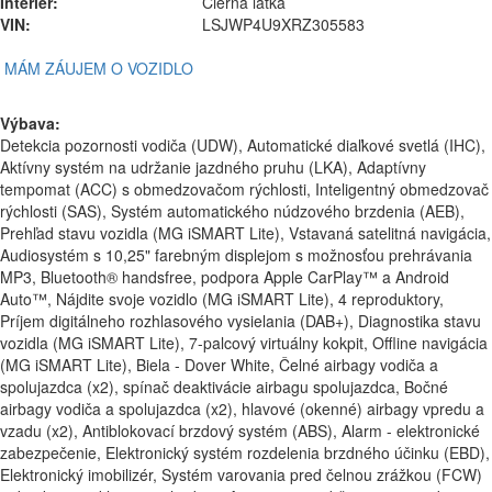
Interiér:
Čierna látka
VIN:
LSJWP4U9XRZ305583
MÁM ZÁUJEM O VOZIDLO
Výbava:
Detekcia pozornosti vodiča (UDW), Automatické diaľkové svetlá (IHC),
Aktívny systém na udržanie jazdného pruhu (LKA), Adaptívny
tempomat (ACC) s obmedzovačom rýchlosti, Inteligentný obmedzovač
rýchlosti (SAS), Systém automatického núdzového brzdenia (AEB),
Prehľad stavu vozidla (MG iSMART Lite), Vstavaná satelitná navigácia,
Audiosystém s 10,25" farebným displejom s možnosťou prehrávania
MP3, Bluetooth® handsfree, podpora Apple CarPlay™ a Android
Auto™, Nájdite svoje vozidlo (MG iSMART Lite), 4 reproduktory,
Príjem digitálneho rozhlasového vysielania (DAB+), Diagnostika stavu
vozidla (MG iSMART Lite), 7-palcový virtuálny kokpit, Offline navigácia
(MG iSMART Lite), Biela - Dover White, Čelné airbagy vodiča a
spolujazdca (x2), spínač deaktivácie airbagu spolujazdca, Bočné
airbagy vodiča a spolujazdca (x2), hlavové (okenné) airbagy vpredu a
vzadu (x2), Antiblokovací brzdový systém (ABS), Alarm - elektronické
zabezpečenie, Elektronický systém rozdelenia brzdného účinku (EBD),
Elektronický imobilizér, Systém varovania pred čelnou zrážkou (FCW)