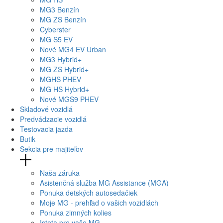
MG
3 Benzín
MG
ZS Benzín
Cyberster
MG
S5 EV
Nové
MG4
EV Urban
MG
3 Hybrid+
MG
ZS Hybrid+
MG
HS PHEV
MG
HS Hybrid+
Nové
MGS9
PHEV
Skladové vozidlá
Predvádzacie vozidlá
Testovacia jazda
Butik
Sekcia pre majiteľov
Naša záruka
Asistenčná služba MG Assistance (MGA)
Ponuka detských autosedačiek
Moje MG - prehľad o vašich vozidlách
Ponuka zimných kolies
Istota pre vaše MG