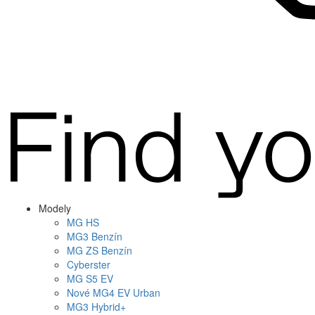
Modely
MG
HS
MG
3 Benzín
MG
ZS Benzín
Cyberster
MG
S5 EV
Nové
MG4
EV Urban
MG
3 Hybrid+