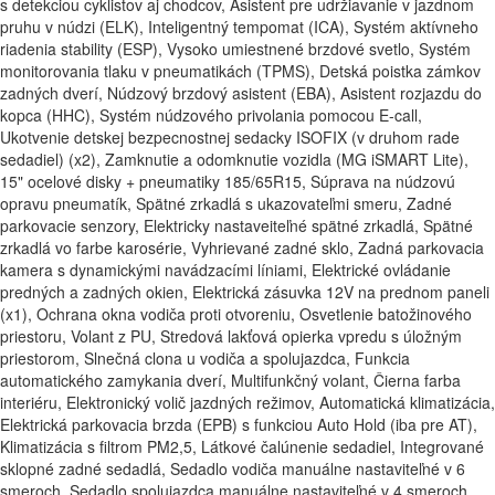
s detekciou cyklistov aj chodcov, Asistent pre udržiavanie v jazdnom
pruhu v núdzi (ELK), Inteligentný tempomat (ICA), Systém aktívneho
riadenia stability (ESP), Vysoko umiestnené brzdové svetlo, Systém
monitorovania tlaku v pneumatikách (TPMS), Detská poistka zámkov
zadných dverí, Núdzový brzdový asistent (EBA), Asistent rozjazdu do
kopca (HHC), Systém núdzového privolania pomocou E-call,
Ukotvenie detskej bezpecnostnej sedacky ISOFIX (v druhom rade
sedadiel) (x2), Zamknutie a odomknutie vozidla (MG iSMART Lite),
15" ocelové disky + pneumatiky 185/65R15, Súprava na núdzovú
opravu pneumatík, Spätné zrkadlá s ukazovateľmi smeru, Zadné
parkovacie senzory, Elektricky nastaveiteľné spätné zrkadlá, Spätné
zrkadlá vo farbe karosérie, Vyhrievané zadné sklo, Zadná parkovacia
kamera s dynamickými navádzacími líniami, Elektrické ovládanie
predných a zadných okien, Elektrická zásuvka 12V na prednom paneli
(x1), Ochrana okna vodiča proti otvoreniu, Osvetlenie batožinového
priestoru, Volant z PU, Stredová lakťová opierka vpredu s úložným
priestorom, Slnečná clona u vodiča a spolujazdca, Funkcia
automatického zamykania dverí, Multifunkčný volant, Čierna farba
interiéru, Elektronický volič jazdných režimov, Automatická klimatizácia,
Elektrická parkovacia brzda (EPB) s funkciou Auto Hold (iba pre AT),
Klimatizácia s filtrom PM2,5, Látkové čalúnenie sedadiel, Integrované
sklopné zadné sedadlá, Sedadlo vodiča manuálne nastaviteľné v 6
smeroch, Sedadlo spolujazdca manuálne nastaviteľné v 4 smeroch,