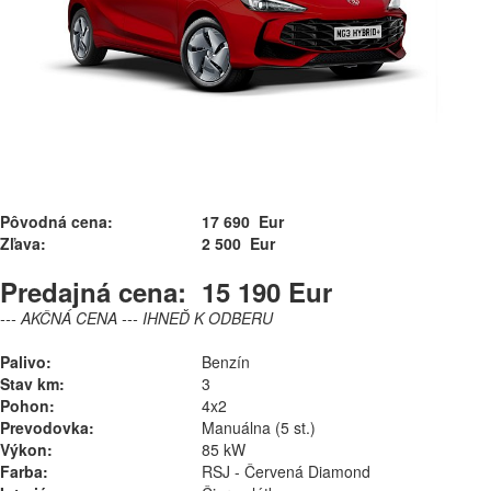
Pôvodná cena:
17 690 Eur
Zľava:
2 500 Eur
Predajná cena:
15 190 Eur
--- AKČNÁ CENA --- IHNEĎ K ODBERU
Palivo:
Benzín
Stav km:
3
Pohon:
4x2
Prevodovka:
Manuálna (5 st.)
Výkon:
85 kW
Farba:
RSJ - Červená Diamond