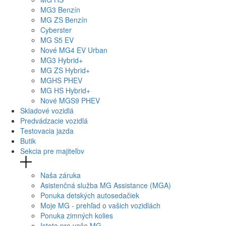
MG
3 Benzín
MG
ZS Benzín
Cyberster
MG
S5 EV
Nové
MG4
EV Urban
MG
3 Hybrid+
MG
ZS Hybrid+
MG
HS PHEV
MG
HS Hybrid+
Nové
MGS9
PHEV
Skladové vozidlá
Predvádzacie vozidlá
Testovacia jazda
Butik
Sekcia pre majiteľov
Naša záruka
Asistenčná služba MG Assistance (MGA)
Ponuka detských autosedačiek
Moje MG - prehľad o vašich vozidlách
Ponuka zimných kolies
Istota pre vaše MG