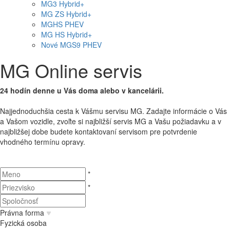
MG
3 Hybrid+
MG
ZS Hybrid+
MG
HS PHEV
MG
HS Hybrid+
Nové
MGS9
PHEV
MG Online servis
24 hodín denne u Vás doma alebo v kancelárii.
Najjednoduchšia cesta
k Vášmu
servisu
MG
.
Zadajte
informácie
o
Vás
a
Vašom vozidle
,
zvoľte
si
najbližší
servis
MG
a
Vašu požiadavku
a
v
najbližšej dobe
budete kontaktovaní
servisom
pre potvrdenie
vhodného termínu
opravy.
*
*
Právna forma
Fyzická osoba