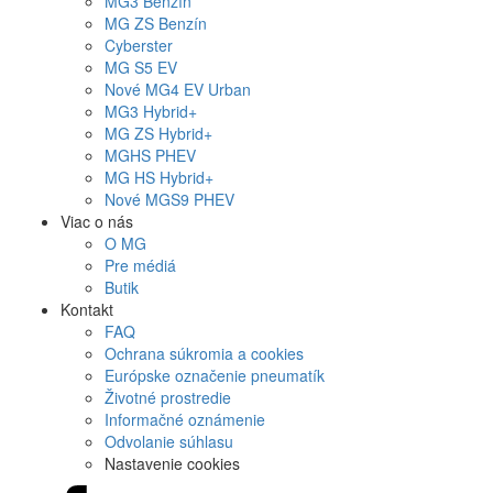
MG
3 Benzín
MG
ZS Benzín
Cyberster
MG
S5 EV
Nové
MG4
EV Urban
MG
3 Hybrid+
MG
ZS Hybrid+
MG
HS PHEV
MG
HS Hybrid+
Nové
MGS9
PHEV
Viac o nás
O MG
Pre médiá
Butik
Kontakt
FAQ
Ochrana súkromia a cookies
Európske označenie pneumatík
Životné prostredie
Informačné oznámenie
Odvolanie súhlasu
Nastavenie cookies