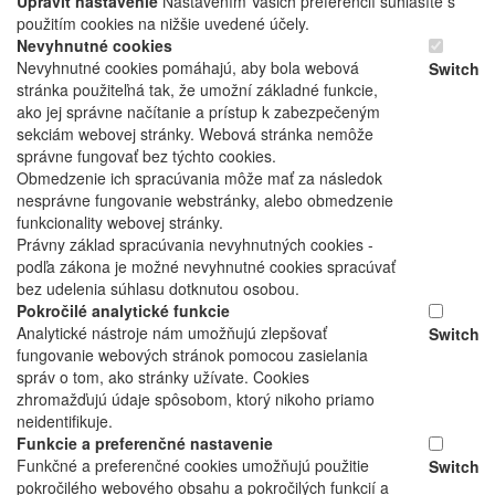
Upraviť nastavenie
Nastavením Vašich preferencií súhlasíte s
použitím cookies na nižšie uvedené účely.
Nevyhnutné cookies
Nevyhnutné cookies pomáhajú, aby bola webová
Switch
stránka použiteľná tak, že umožní základné funkcie,
ako jej správne načítanie a prístup k zabezpečeným
sekciám webovej stránky. Webová stránka nemôže
správne fungovať bez týchto cookies.
Obmedzenie ich spracúvania môže mať za následok
nesprávne fungovanie webstránky, alebo obmedzenie
funkcionality webovej stránky.
Právny základ spracúvania nevyhnutných cookies -
podľa zákona je možné nevyhnutné cookies spracúvať
bez udelenia súhlasu dotknutou osobou.
Pokročilé analytické funkcie
Analytické nástroje nám umožňujú zlepšovať
Switch
fungovanie webových stránok pomocou zasielania
správ o tom, ako stránky užívate. Cookies
zhromažďujú údaje spôsobom, ktorý nikoho priamo
neidentifikuje.
Funkcie a preferenčné nastavenie
Funkčné a preferenčné cookies umožňujú použitie
Switch
pokročilého webového obsahu a pokročilých funkcií a