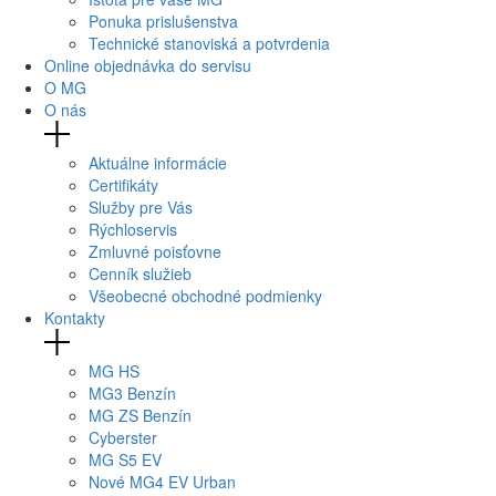
Ponuka prislušenstva
Technické stanoviská a potvrdenia
Online objednávka do servisu
O MG
O nás
Aktuálne informácie
Certifikáty
Služby pre Vás
Rýchloservis
Zmluvné poisťovne
Cenník služieb
Všeobecné obchodné podmienky
Kontakty
MG
HS
MG
3 Benzín
MG
ZS Benzín
Cyberster
MG
S5 EV
Nové
MG4
EV Urban