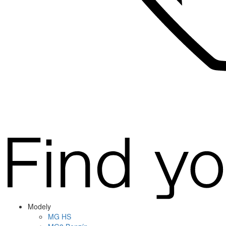
Modely
MG
HS